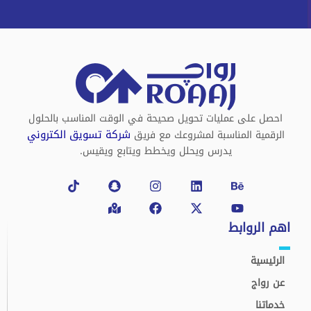
احصل على عمليات تحويل صحيحة في الوقت المناسب بالحلول
شركة تسويق الكتروني
الرقمية المناسبة لمشروعك مع فريق
يدرس ويحلل ويخطط ويتابع ويقيس.
Tiktok
Snapchat
Map-
Instagram
Facebook
Linkedin
X-
Behance
Youtube
marked-
twitter
alt
اهم الروابط
الرئيسية
عن رواج
خدماتنا