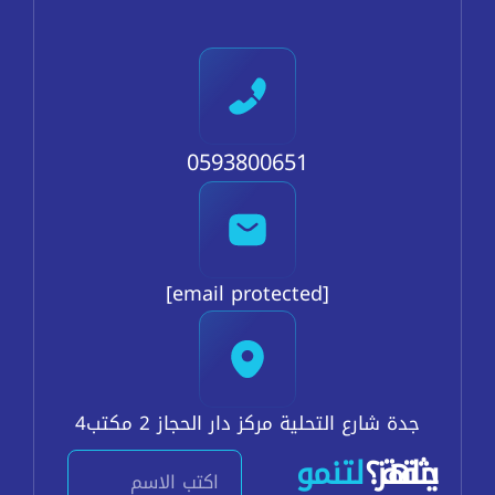
0593800651
[email protected]
جدة شارع التحلية مركز دار الحجاز 2 مكتب4
اسم
جاهز
بثقة؟
لتنمو