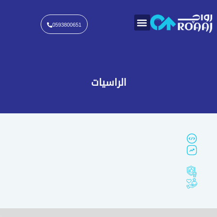
خطي
لى
لمحتوى
0593800651
الراسيات