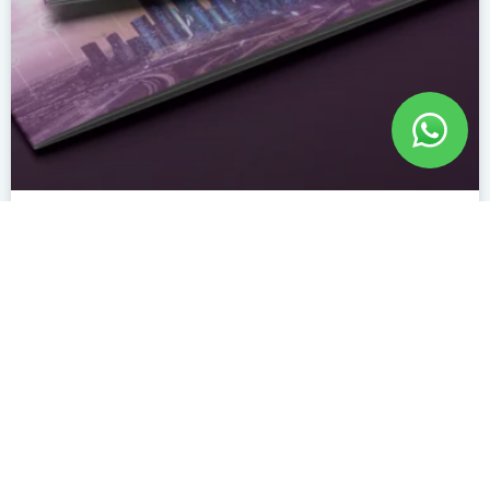
Base
اطلع على المشروع »
Right click on time
البروفايل
دعنا نتواصل