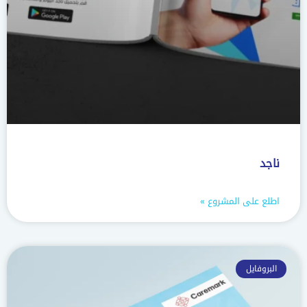
ناجد
اطلع على المشروع »
البروفايل