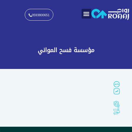
خطي
لى
لمحتوى
0593800651
مؤسسة فسح المواني