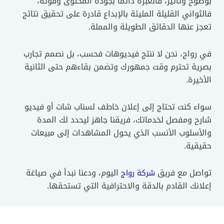
بوضوح وتأثير، فالعبرة دائماً بجودة المحتوى وقوته،
فالثواني القليلة المليئة بالإبداع قادرة على تحقيق نتائج
تعجز عنها الدقائق الطويلة والمملة.
في رواج، نحن لا ننتج فيديوهات فحسب، بل نصمم تجارب
بصرية تحترم وقت جمهورك وتضمن بقاءهم حتى الثانية
الأخيرة.
سواء كنت تحتاج إلى إعلان خاطف لسناب شات أو فيديو
شارح ومفصل لخدماتك، فريقنا جاهز ليحدد لك المدة
والأسلوب الأنسب الذي يحول المشاهدات إلى مبيعات
حقيقية.
تواصل مع فريق
اليوم، ودعنا نبدأ في صياغة
شركة رواج
إعلانك القادم بالدقة والاحترافية التي تستحقها.