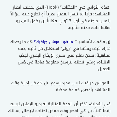
هذه الثواني هي “الخطّاف” (Hook) الذي يخطف أنظار
المشاهد؛ فإذا لم تبهر العميل بصرياً أو تطرح عليه سؤالاً
يلمس حاجته في أول 3 ثوانٍ، فغالباً لن يكمل الفيديو
مهما كانت مدته مثالية.
إن فهمك لأساسيات
هو ما يجعلك
ما هو الموشن جرافيك؟
تدرك كيف يمكننا في “رواج” استغلال كل ثانية بدقة
متناهية؛ فنحن نعلم متى نسرع الإيقاع البصري لجذب
الانتباه، ومتى نبطئه لترسيخ معلومة هامة في ذهن
العميل.
الموشن جرافيك ليس مجرد رسوم، بل هو فن إدارة وقت
المشاهد بأقصى كفاءة ممكنة.
في النهاية، تذكر أن المدة المثالية لفيديو الإعلان ليست
رقماً ثابتاً، بل هي أقصر وقت ممكن تحتاجه لإيصال رسالتك