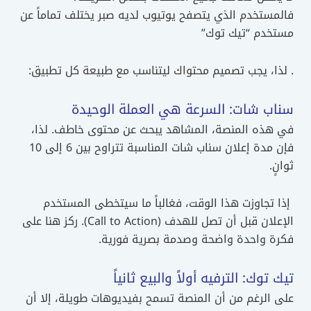
فالمستخدم الذي يتصفح يوتيوب لديه صبر يختلف تماماً عن
مستخدم “تيك توك”
. لذا، يجب تصميم محتواك ليتناسب مع طبيعة كل تطبيق:
سناب شات: السرعة هي العملة الوحيدة
في هذه المنصة، المشاهد يبحث عن محتوى خاطف. لذا،
فإن مدة إعلان سناب شات المناسبة تتراوح بين 6 إلى 10
ثوانٍ.
إذا تجاوزت هذا الوقت، فغالباً ما سيتخطى المستخدم
الإعلان قبل أن تصل للهدف (Call to Action). ركز هنا على
فكرة واحدة واضحة وصدمة بصرية فورية.
تيك توك: الترفيه أولاً والبيع ثانياً
على الرغم من أن المنصة تسمح بفيديوهات طويلة، إلا أن