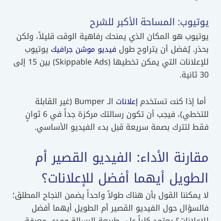
يوتيوب: المساحة الأكبر للشرح
يوتيوب هو المكان الذي يمنحك رفاهية الوقت قليلاً، ولكن
بحذر. يُفضل أن يتراوح طول
يوتيوب
فيديو موشن جرافيك
للإعلانات التي يمكن تخطيها (Skippable Ads) بين 15 إلى
30 ثانية.
أما إذا كنت تستخدم
الـ Bumper (غير القابلة
إعلانات
للتخطي)، فيجب أن تكون رسالتك مركزة جداً في 6 ثوانٍ
فقط لتترك بصمة سريعة قبل بدء الفيديو الأساسي.
مقارنة الأداء: الفيديو القصير أم
الطويل أيهما أفضل للإعلانات؟
لا يمكننا القول بأن هناك طولاً واحداً يضمن النجاح المطلق؛
فالسؤال حول الفيديو القصير أم الطويل أيهما أفضل
للإعلانات؟ يعتمد كلياً على طبيعة الرسالة ومدى معرفة