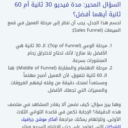
السؤال المحير: مدة فيديو 30 ثانية أم 60
ثانية أيهما أفضل؟
لحسم هذا الجدل، يجب أن ننظر إلى مرحلة العميل في قمع
المبيعات (Sales Funnel):
مرحلة الوعي (Top of Funnel): الـ 30 ثانية هي
الأفضل بلا منازع؛ لأنك تحتاج لاختراق زحام
المنشورات بسرعة.
مرحلة الاهتمام والمقارنة (Middle of Funnel): هنا
الـ 60 ثانية تتفوق، لأن العميل أصبح مهتماً
ومستعداً لمنحك دقيقة من وقته ليفهم الفروقات
والمميزات التي تجعلك الأفضل.
وهنا يبرز سؤال: كيف نضمن ألا يغادر المشاهد في منتصف
هذه الدقيقة؟ الإجابة تكمن في قاعدة الثواني الثلاث
الأولى، وللإلهام يمكنك مراجعة
أفكار موشن جرافيك
التي تعتمد على جذب الانتباه السريع وبناء
للشركات