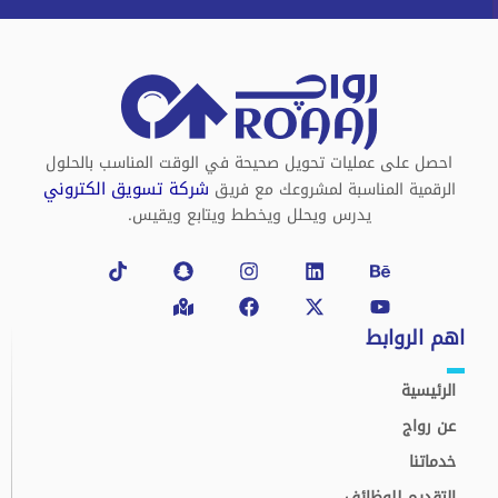
احصل على عمليات تحويل صحيحة في الوقت المناسب بالحلول
شركة تسويق الكتروني
الرقمية المناسبة لمشروعك مع فريق
يدرس ويحلل ويخطط ويتابع ويقيس.
Tiktok
Snapchat
Map-
Instagram
Facebook
Linkedin
X-
Behance
Youtube
marked-
twitter
alt
اهم الروابط
الرئيسية
عن رواج
خدماتنا
التقديم للوظائف