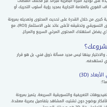
 على توحيد النبرة البصرية للبراند عبر مختلف المنصات
ف الفوري بالعلامة التجارية بمجرد رؤية أسلوب التحريك أو
ة كبرى من خلال القدرة على تحديث المحتوى وتعديله بمرونة
فائقة لمواكبة تغيرات السوق، وهو ما يضمن استدامة المحتوى التسويقي وتحقيقه لأعلى عائد على الاستثمار (ROI)، مع
ي يفضل استهلاك المحتوى المرئي السريع والمركز.
مشروعك؟
عددت أنواع الموشن جرافيك وتطورت بشكل مذهل في 2026، والاختيار بينها ليس مجرد مسألة ذوق فني، بل هو قرار
ذي تستهدفه.
ا؟:
ر انتشاراً للفيديوهات التعريفية والتسويقية السريعة. يتميز بمرونة
الأفكار بوضوح دون تشتيت المشاهد بتفاصيل بصرية معقدة.