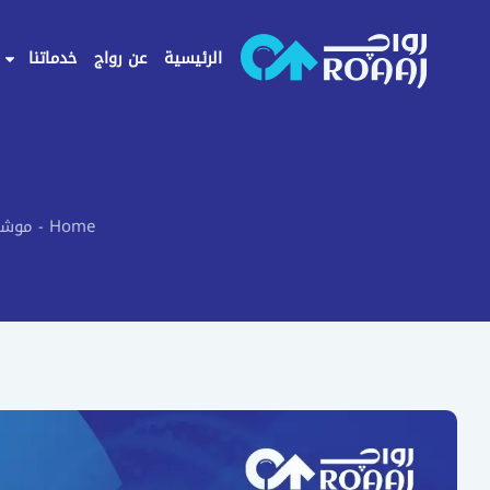
خطي
لى
الرئيسية
عن رواج
خدماتنا
لمحتوى
Home
موشن
-