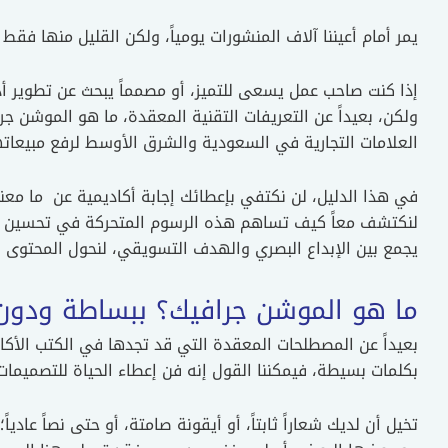
يمر أمام أعيننا آلاف المنشورات يومياً، ولكن القليل منها فقط هو
إذا كنت صاحب عمل يسعى للتميز، أو مصمماً يبحث عن تطوير أدو
ولكن، بعيداً عن التعريفات التقنية المعقدة، ما هو الموشن جرا
العلامات التجارية في السعودية والشرق الأوسط لرفع مبيعات
في هذا الدليل، لن نكتفي بإعطائك إجابة أكاديمية عن ما م
لنكتشف معاً كيف تساهم هذه الرسوم المتحركة في تحسين ا
يجمع بين الإبداع البصري والهدف التسويقي، لنحول المحتوى ا
ما هو الموشن جرافيك؟ ببساطة ودون
بعيداً عن المصطلحات المعقدة التي قد تجدها في الكتب الأكاد
بكلمات بسيطة، فيمكننا القول إنه فن إعطاء الحياة للتصميمات
تخيل أن لديك شعاراً ثابتاً، أو أيقونة صامتة، أو حتى نصاً عاديا