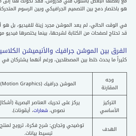
مع بعضها البعض بأسلوب فني مدروس، فقد تحولت هنا إلى م
هو باختصار دمج بين التصميم الجرافيكي وبين الرسوم المتحرك
في الوقت الحالي، لم يعد الموشن مجرد زينة للفيديو، بل هو 
قد تحتاج لصفحات من الكتابة لشرحها، بينما يختصرها فيديو م
الفرق بين الموشن جرافيك والأنيميشن الكلاس
كثيراً ما يحدث خلط بين المصطلحين، ورغم أنهما يشتركان في ال
وجه
الموشن جرافيك (Motion Graphics)
المقارنة
التركيز
يركز على تحريك العناصر البصرية (أشكال
الأساسي
نصوص،
، أيقونات).
شعارات
توضيحي وتجاري: شرح فكرة، ترويج لمنتج،
الهدف
تبسيط بيانات.