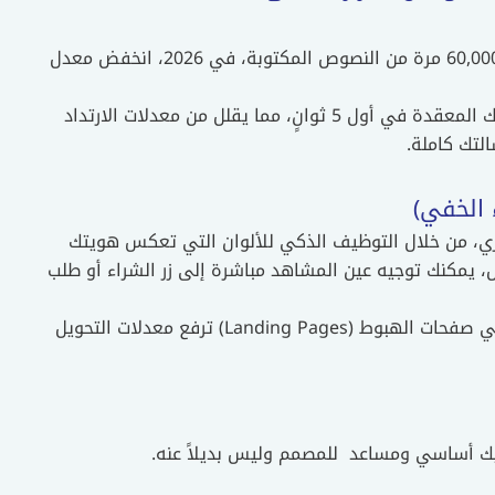
الأرقام لا تكذب؛ العقل البشري يعالج الصور المتحركة أسرع بـ 60,000 مرة من النصوص المكتوبة، في 2026، انخفض معدل
فيديو الموشن جرافيك هو الوحيد القادر على شرح فكرة شركتك المعقدة في أول 5 ثوانٍ، مما يقلل من معدلات الارتداد
 الخفي)
ي، من خلال التوظيف الذكي للألوان التي تعكس هويتك
ماس، يمكنك توجيه عين المشاهد مباشرة إلى زر الشراء أو طلب
تشير الإحصائيات الحالية إلى أن إضافة فيديو موشن جرافيك في صفحات الهبوط (Landing Pages) ترفع معدلات التحويل