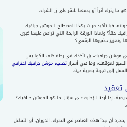
 ما يترك أثراً أو يدفعنا للنقر على زر الشراء.
اته، فبالتأكيد مررت بهذا المصطلح: الموشن جرافيك.
فيك حقاً؟ ولماذا الورقة الرابحة التي تراهن عليها كبرى
ها وتعزيز حضورها الرقمي؟
عنى موشن جرافيك، بل نأخذك في رحلة خلف الكواليس
لسيو لموقعك، وما هي أسرار
تصميم موشن جرافيك احترافي
لممل إلى تجربة بصرية حية.
 تعقيد
يمية، إذا أردنا الإجابة على سؤال ما هو الموشن جرافيك؟
.
ً؛ بمجرد أن تبدأ هذه العناصر في التحرك، الدوران، أو التفاعل