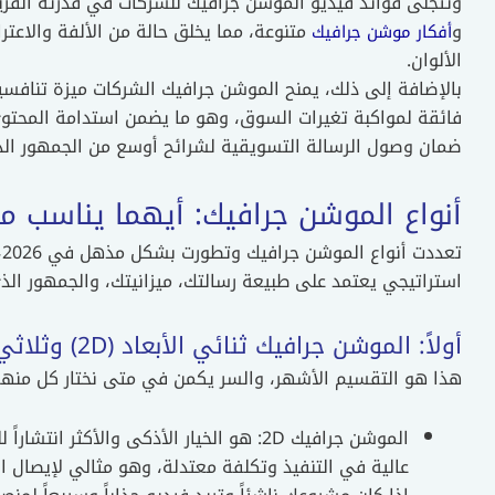
وتتجلى فوائد فيديو الموشن جرافيك للشركات في قدرته الفريدة
و
متنوعة، مما يخلق حالة من الألفة والاعترا
أفكار موشن جرافيك
الألوان.
بالإضافة إلى ذلك، يمنح الموشن جرافيك الشركات ميزة تنافسي
ضمان وصول الرسالة التسويقية لشرائح أوسع من الجمهور الذ
أنواع الموشن جرافيك: أيهما يناسب 
ت
استراتيجي يعتمد على طبيعة رسالتك، ميزانيتك، والجمهور ال
أولاً: الموشن جرافيك ثنائي الأبعاد (2D) وثلاثي الأبعاد (3D)
هذا هو التقسيم الأشهر، والسر يكمن في متى نختار كل منهم
الموشن جرافيك 2D: هو الخيار الأذكى والأكث
عالية في التنفيذ وتكلفة معتدلة، وهو مثالي لإيصال 