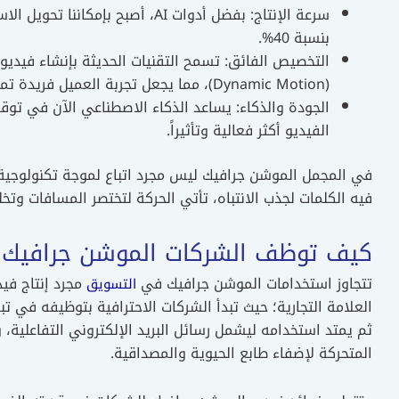
سرعة الإنتاج: بفضل أدوات AI، أصبح
بنسبة 40%.
التخصيص الفائق: تسمح التقنيات الحديثة بإنشاء فيديو
(Dynamic Motion)، مما يجعل تجربة العميل فريدة تماماً.
الجودة والذكاء: يساعد الذكاء الاصطناعي الآن في توقع 
الفيديو أكثر فعالية وتأثيراً.
في المجمل الموشن جرافيك ليس مجرد اتباع لموجة تكنولوجية ع
فيه الكلمات لجذب الانتباه، تأتي الحركة لتختصر المسافات وتخلق
كيف توظف الشركات الموشن جرافيك ف
تتجاوز استخدامات الموشن جرافيك في
مجرد إنتاج فيد
التسويق
العلامة التجارية؛ حيث تبدأ الشركات الاحترافية بتوظيفه في 
ثم يمتد استخدامه ليشمل رسائل البريد الإلكتروني التفاعلية، 
المتحركة لإضفاء طابع الحيوية والمصداقية.