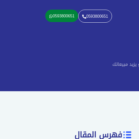
0593800651
0593800651
يزيد مبيعاتك
فهرس المقال