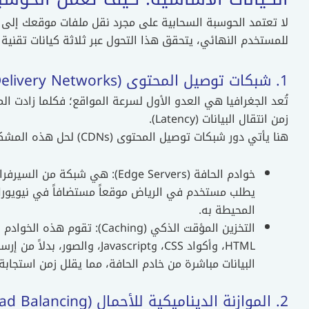
لا تعتمد الحوسبة السحابية على مجرد نقل ملفات موقعك إلى سير
للمستخدم النهائي، يتحقق هذا التحول عبر ثلاثة كيانات تقنية 
1. شبكات توصيل المحتوى (CDNs – Content Delivery Networks)
زمن انتقال البيانات (Latency).
هنا يأتي دور شبكات توصيل المحتوى (CDNs) لحل هذه المشكلة عبر آليتين:
يطلب مستخدم في الرياض موقعاً مستضافاً في نيويورك
المحيطة به.
HTML، وأكواد CSS، وJavascript
البيانات مباشرة من خادم الحافة، مما يقلل زمن استجابة الخادم (TTFB) إلى أد
2. الموازنة الديناميكية للأحمال (Load Balancing)