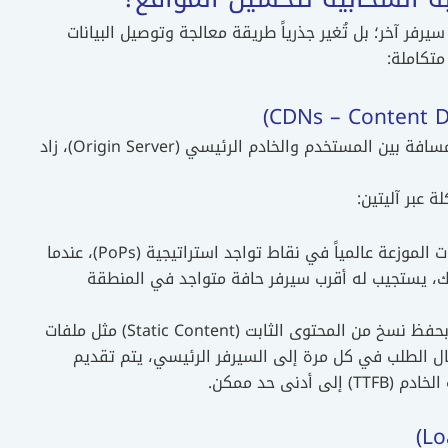
فر آخر؛ بل تُغير جذرياً طريقة معالجة وتوصيل البيانات
متكاملة:
تُعد الجغرافيا هي العدو الأول لسرعة المواقع؛ فكلما زادت المسافة بين المستخدم والخادم الرئيسي (Origin Server)، زاد
خوادم الحافة (Edge Servers): هي شبكة من السيرفرات الموزعة عالمياً في نقاط تواجد استراتيجية (PoPs)، عندما
، يستجيب له أقرب سيرفر حافة متواجد في المنطقة
التخزين المؤقت الذكي (Caching): تقوم هذه الخوادم بحفظ نسخ من المحتوى الثابت (Static Content) مثل ملفات
، والصور، بدلاً من إرسال الطلب في كل مرة إلى السيرفر الرئيسي، يتم تقديم
نى حد ممكن.