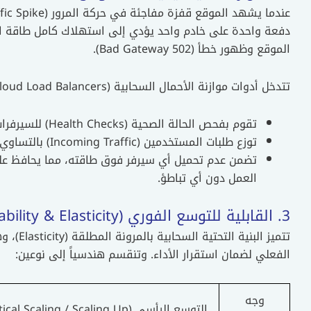
الموقع وظهور خطأ (502 Bad Gateway).
تتدخل أدوات موازنة الأحمال السحابية (Cloud Load Balancers) كشرطي مرور ذكي:
تقوم بفحص الحالة الصحية (Health Checks) للسيرفرات المتاحة بشكل لحظي.
توزع طلبات المستخدمين (Incoming Traffic) بالتساوي وبشكل ديناميكي على مجموعة من الخوادم الافتراضية.
العمل دون أي تباطؤ.
3. القابلية للتوسع الفوري (Scalability & Elasticity)
تتميز ال
الفعلي لضمان استقرار الأداء. وتنقسم هندسياً إلى نوعين:
وجه
التوسع الرأسي (Vertical Scaling / Scaling Up)