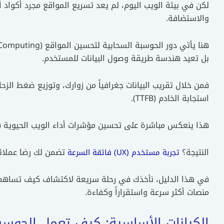
لكن في بيئة الويب اليوم، لم يعد تسريع المواقع مجرد أكواد أ
والاستضافة.
بل تعيد هندسة طريقة وصول البيانات للمستخدم.
فمن خلال تقريب البيانات جغرافياً من زوارك، وتوزيع ضغط الز
استجابة الخادم (TTFB).
هذا ينعكس مباشرة على تحسين مؤشرات أداء الويب الحيوية (Core Web Vitals) ويمنح عملائك تجربة تصفح فائقة السرعة.
النتيجة؟
تضمن لك رضا عملائ
تجربة مستخدم (UX) فائقة السرعة
في هذا الدليل، نأخذك في رحلة سريعة لاكتشاف كيف تساهم
منصات أكثر سرعة واستقراراً وكفاءة.
الكيانات الأساسية: كيف تعمل الحوسب