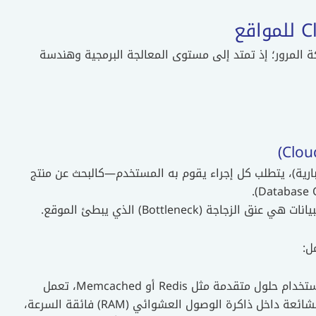
كة المرور؛ إذ تمتد إلى مستوى المعالجة البرمجية وهندسة
ارية)، يتطلب كل إجراء يقوم به المستخدم—كالبحث عن منتج
 (Bottleneck) الذي يبطئ الموقع.
ل:
التخزين المؤقت في الذاكرة (In-Memory Caching): استخدام حلول متقدمة مثل Redis أو Memcached، تعمل
هذه التقنية على تخزين نتائج الاستعلامات المتكررة والشائعة داخل ذاكرة الوصول العشوائي (RAM) فائقة السرعة،