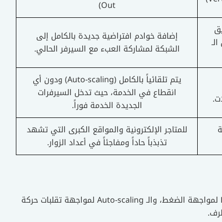
Out)
يق
إضافة خوادم افتراضية جديدة بالكامل إلى
الـ
الشبكة لمشاركة العبء مع السيرفر الحالي.
يتم تلقائياً بالكامل (Auto-scaling) ودون أي
انقطاع في الخدمة، حيث تدخل السيرفرات
الجديدة الخدمة فوراً.
ة
للمتاجر الإلكترونية والمواقع الكبرى التي تشهد
تذبذباً حاداً ومفاجئاً في أعداد الزوار.
من خلال دمج الـ CDN لمواجهة المسافة، والـ Load Balancer لمواجهة الضغط، والـ Auto-scaling لمواجهة تقلبات حركة
رف.