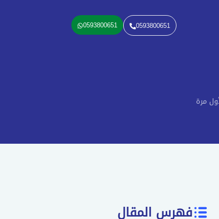
0593800651
0593800651
ول مرة
فهرس المقال