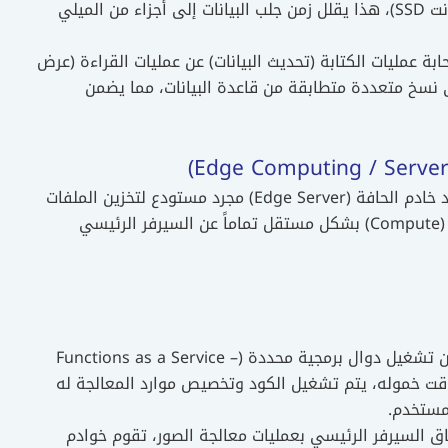
بدلاً من إعادة قراءتها من الأقراص الصلبة (حتى وإن كانت SSD)، هذا يقلل زمن جلب البيانات إلى أجزاء من الميلي
راءة (Read Replicas): تفصل السحابة عمليات الكتابة (تحديث البيانات) عن عمليات القراءة (عرض
ى نسخ متعددة متطابقة من قاعدة البيانات، مما يضمن
يمثل هذا المفهوم الجيل القادم من أنظمة الويب، حيث لم يعد خادم الحافة (Edge Server) مجرد مستودع لتخزين الملفات
الثابتة، بل أصبح بيئة ذكية قادرة على معالجة الأكواد البرمجية (Compute) بشكل مستقل تماماً عن السيرفر الرئيسي
بنية Serverless (الاستضافة بدون خادم): تتيح للمطورين تشغيل دوال برمجية محددة (Functions as a Service –
بل وقت خموله، يتم تشغيل الكود وتخصيص موارد المعالجة له
مستخدم.
هاق السيرفر الرئيسي بعمليات معالجة الصور، تقوم خوادم