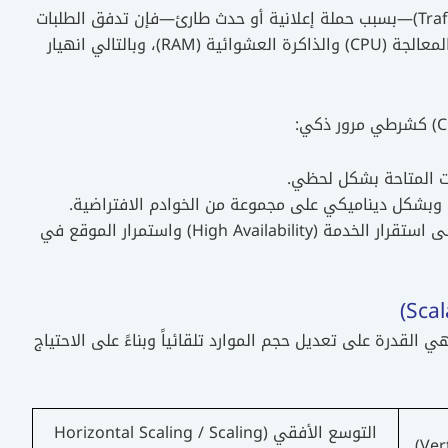
عندما يشهد الموقع قفزة مفاجئة في حركة المرور (Traffic Spike)—بسبب حملة إعلانية أو حدث طارئ—فإن تدفق الطلبات
دفعة واحدة على خادم واحد يؤدي إلى استهلاك كامل طاقة المعالجة (CPU) والذاكرة العشوائية (RAM)، وبالتالي انهيار
تضمن عدم تحميل أي سيرفر فوق طاقته، مما يحافظ على استقرار الخدمة (High Availability) واستمرار الموقع في
بنية التحتية السحابية بالمرونة المطلقة (Elasticity)، وهي القدرة على تعديل حجم الموارد تلقائياً وبناءً على الاحتياج
التوسع الأفقي (Horizontal Scaling / Scaling