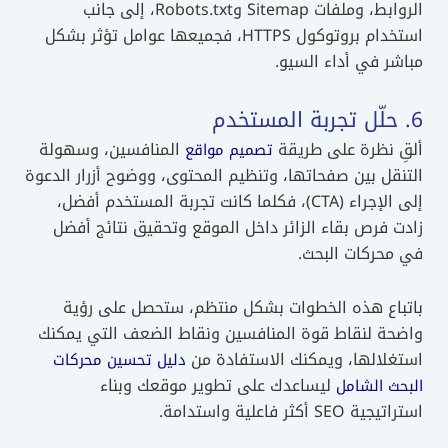
الروابط، وملفات Sitemap وRobots.txt، إلى جانب
استخدام بروتوكول HTTPS، فجميعها عوامل تؤثر بشكل
مباشر في أداء السيو.
6. حلّل تجربة المستخدم
ألقِ نظرة على طريقة
المنافسين، وسهولة
تصميم مواقع
التنقل بين صفحاتها، وتنظيم المحتوى، ووضوح أزرار الدعوة
إلى الإجراء (CTA)، فكلما كانت تجربة المستخدم أفضل،
زادت فرص بقاء الزائر داخل الموقع وتحقيق نتائج أفضل
في محركات البحث.
باتباع هذه الخطوات بشكل منتظم، ستحصل على رؤية
واضحة لنقاط قوة المنافسين ونقاط الضعف التي يمكنك
استغلالها، ويمكنك الاستفادة من
دليل تحسين محركات
ليساعدك على تطوير موقعك وبناء
البحث الشامل
استراتيجية SEO أكثر فاعلية واستدامة.