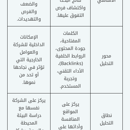
الأساسي
نتائج البحث
والضعف
واكتشاف فرص
والفرص
التفوق عليها.
والتهديدات.
الكلمات
الإمكانات
المفتاحية،
الداخلية للشركة
جودة المحتوى،
والعوامل
محور
الروابط الخلفية
الخارجية التي
التحليل
(Backlinks)،
تؤثر في نجاحها
الأداء التقني،
أو تحد من
وتجربة
نموها.
المستخدم.
يركز على الشركة
يركز على
نفسها مع
المواقع
نطاق
دراسة البيئة
المنافسة
التحليل
المحيطة
وأدائها على