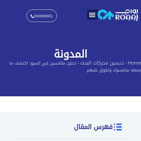
خطي
لى
لمحتوى
0593800651
تواصل معنا
المدونة
Home
تحسين محركات البحث
-
-
تحليل منافسين في السيو: اكتشف ما
يفعله منافسوك وتفوق عليهم
فهرس المقال