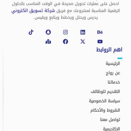
احصل على عمليات تحويل صحيحة في الوقت المناسب بالحلول
شركة تسويق الكتروني
الرقمية المناسبة لمشروعك مع فريق
يدرس ويحلل ويخطط ويتابع ويقيس.
Tiktok
Snapchat
Map-
Instagram
Facebook
Linkedin
X-
Behance
Youtube
marked-
twitter
alt
اهم الروابط
الرئيسية
عن رواج
خدماتنا
التقديم للوظائف
سياسة الخصوصية
الشروط والأحكام
تواصل معنا
الاكاديمية