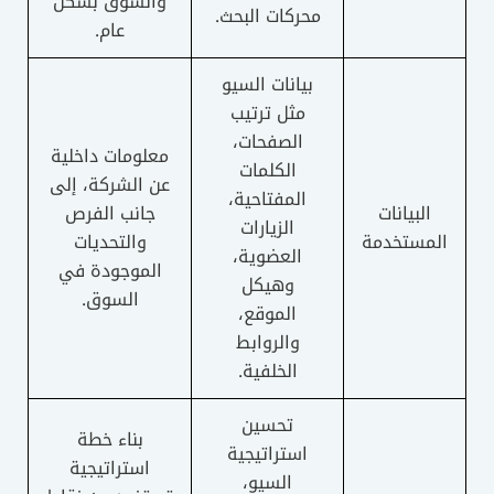
والسوق بشكل
محركات البحث.
عام.
بيانات السيو
مثل ترتيب
الصفحات،
معلومات داخلية
الكلمات
عن الشركة، إلى
المفتاحية،
البيانات
جانب الفرص
الزيارات
المستخدمة
والتحديات
العضوية،
الموجودة في
وهيكل
السوق.
الموقع،
والروابط
الخلفية.
تحسين
بناء خطة
استراتيجية
استراتيجية
السيو،