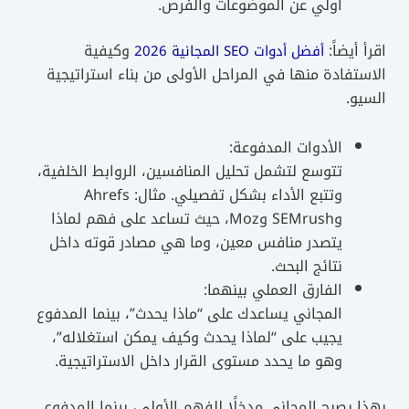
أولي عن الموضوعات والفرص.
 أيضاً:
وكيفية
أفضل أدوات SEO المجانية 2026
تفادة منها في المراحل الأولى من بناء استراتيجية
و.
الأدوات المدفوعة:
تتوسع لتشمل تحليل المنافسين، الروابط الخلفية،
وتتبع الأداء بشكل تفصيلي. مثال: Ahrefs
وSEMrush وMoz، حيث تساعد على فهم لماذا
يتصدر منافس معين، وما هي مصادر قوته داخل
نتائج البحث.
الفارق العملي بينهما:
المجاني يساعدك على “ماذا يحدث”، بينما المدفوع
يجيب على “لماذا يحدث وكيف يمكن استغلاله”،
وهو ما يحدد مستوى القرار داخل الاستراتيجية.
 يصبح المجاني مدخلًا للفهم الأولي، بينما المدفوع