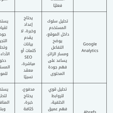
فعليًا
يحتاج
تحليل سلوك
يستخدم
إعداد
المستخدم
لقياس
وخبرة، لا
داخل الموقع،
جودة
يقدم
يوضح
التجربة
Google
بيانات
التفاعل
وتحليل
Analytics
كلمات أو
ومسار الزائر،
الأداء بعد
SEO
يساعد على
دخول
مباشرة،
فهم جودة
المستخدم
معقد
المحتوى
للموقع
نسبيًا
تحليل قوي
مدفوع،
يستخدم
للروابط
يحتاج
لتحليل
الخلفية،
خبرة،
المنافسة
فهم عميق
كثافة
وبناء
Ahrefs