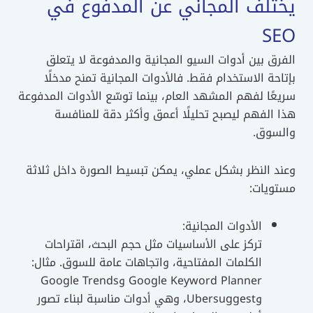
تلف المجاني عن المدفوع في
S
ق بين أدوات السيو المجانية والمدفوعة لا يتعلق
حة الاستخدام فقط. فالأدوات المجانية تمنح مدخلًا
ًا لفهم المشهد العام، بينما توسّع الأدوات المدفوعة
الفهم ليصبح تحليلًا أعمق وأكثر دقة للمنافسة
سوق.
د النظر بشكل عملي، يمكن تبسيط الصورة داخل ثلاثة
ويات:
الأدوات المجانية:
تركز على الأساسيات مثل حجم البحث، اقتراحات
الكلمات المفتاحية، واتجاهات عامة للسوق. مثال:
Google Keyword Planner وGoogle Trends
وUbersuggest، وهي أدوات مناسبة لبناء تصور