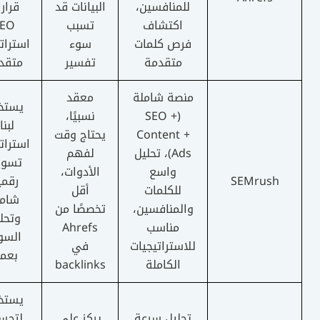
للمنافسين،
البيانات قد
قرارات
اكتشاف
تسبب
SEO
فرص كلمات
سوء
استراتيجية
متقدمة
تفسير
متقدمة
منصة شاملة
معقد
يستخدم
(SEO +
نسبيًا،
لبناء
Content +
يحتاج وقت
استراتيجية
Ads)، تحليل
لفهم
تسويق
واسع
الأدوات،
SEMrush
رقمية
للكلمات
أقل
شاملة
والمنافسين،
تخصصًا من
وتحليل
مناسب
Ahrefs
السوق
للاستراتيجيات
في
بعمق
الكاملة
backlinks
يستخدم
تحليل سرعة
يركز على
لتحسين