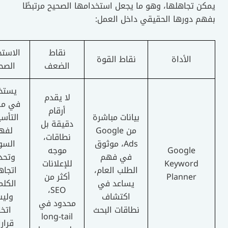
 تجاهلها، وهو ما يجعل استخدامها الصحيح مرتبطًا
م دورها الحقيقي داخل العمل:
نقاط
الاستخدام
الأداة
نقاط القوة
الضعف
الصحيح
يستخدم
لا يقدم
في مرحلة
أرقام
بيانات مباشرة
التأسيس
دقيقة بل
من Google
لفهم
نطاقات،
Ads، موثوق
السوق
Google
موجه
في فهم
وتحديد
Keyword
للإعلانات
الطلب العام،
اتجاهات
Planner
أكثر من
يساعد في
الكلمات
SEO،
اكتشاف
وليس
محدود في
نطاقات البحث
اتخاذ
long-tail
قرارات