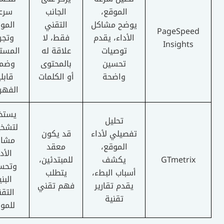
الموقع،
الجانب
سرعة
يوضح مشاكل
التقني
الموقع
PageSpeed
الأداء، يقدم
فقط، لا
وتجربة
Insights
توصيات
علاقة له
المستخدم
تحسين
بالمحتوى
وضمان
واضحة
أو الكلمات
قابلية
الفهرسة
يستخدم
تحليل
لتشخيص
تفصيلي لأداء
قد يكون
مشاكل
الموقع،
معقد
الأداء
GTmetrix
يكشف
للمبتدئين،
وتحسين
أسباب البطء،
يتطلب
البنية
يقدم تقارير
فهم تقني
التقنية
تقنية
للموقع