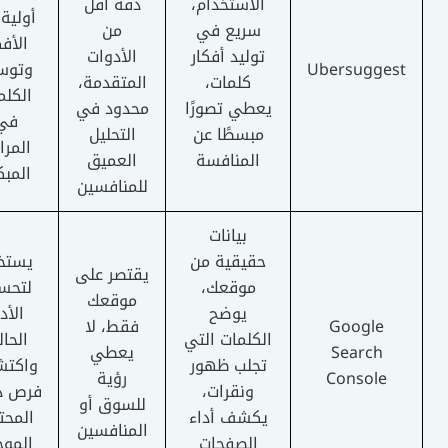
الاستخدام،
دقة أقل
أولية من
سريع في
من
الأفكار
توليد أفكار
الأدوات
Ubersugges
وتوسيع
كلمات،
المتقدمة،
الكلمات
يعطي تصورًا
محدود في
في
مبسطًا عن
التحليل
المراحل
المنافسة
العميق
المبكرة
للمنافسين
بيانات
حقيقية من
يستخدم
يقتصر على
موقعك،
لتحسين
موقعك
يوضح
الأداء
Google
فقط، لا
الكلمات التي
الحالي
Search
يعطي
تجلب ظهور
واكتشاف
Console
رؤية
ونقرات،
فرص داخل
للسوق أو
يكشف أداء
المحتوى
المنافسين
الصفحات
الموجود