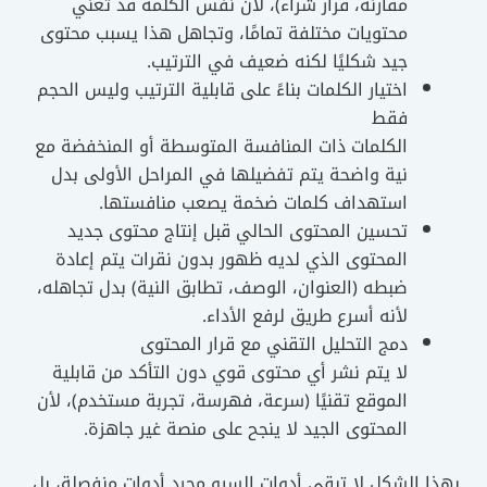
مقارنة، قرار شراء)، لأن نفس الكلمة قد تعني
محتويات مختلفة تمامًا، وتجاهل هذا يسبب محتوى
جيد شكليًا لكنه ضعيف في الترتيب.
اختيار الكلمات بناءً على قابلية الترتيب وليس الحجم
فقط
الكلمات ذات المنافسة المتوسطة أو المنخفضة مع
نية واضحة يتم تفضيلها في المراحل الأولى بدل
استهداف كلمات ضخمة يصعب منافستها.
تحسين المحتوى الحالي قبل إنتاج محتوى جديد
المحتوى الذي لديه ظهور بدون نقرات يتم إعادة
ضبطه (العنوان، الوصف، تطابق النية) بدل تجاهله،
لأنه أسرع طريق لرفع الأداء.
دمج التحليل التقني مع قرار المحتوى
لا يتم نشر أي محتوى قوي دون التأكد من قابلية
الموقع تقنيًا (سرعة، فهرسة، تجربة مستخدم)، لأن
المحتوى الجيد لا ينجح على منصة غير جاهزة.
 الشكل لا تبقى أدوات السيو مجرد أدوات منفصلة، بل