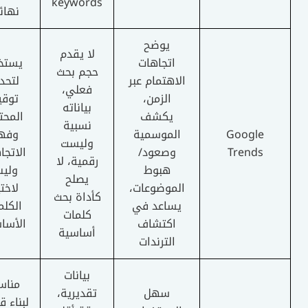
keywords
نهائية
يوضح
لا يقدم
اتجاهات
يستخدم
حجم بحث
الاهتمام عبر
لتحديد
فعلي،
الزمن،
توقيت
بياناته
يكشف
المحتوى
نسبية
Google
الموسمية
وفهم
وليست
Trends
وصعود/
الاتجاهات
رقمية، لا
هبوط
وليس
يصلح
الموضوعات،
لاختيار
كأداة بحث
يساعد في
الكلمات
كلمات
اكتشاف
الأساسية
أساسية
الترندات
بيانات
مناسب
سهل
تقديرية،
لبناء قائمة