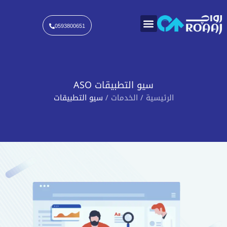
خطي
لى
لمحتوى
0593800651
سيو التطبيقات ASO
الرئيسية
/
الخدمات
/
سيو التطبيقات