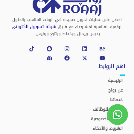
احصل على عمليات تحويل صحيحة في الوقت المناسب بالحلول
شركة تسويق الكتروني
الرقمية المناسبة لمشروعك مع فريق
يدرس ويحلل ويخطط ويتابع ويقيس.
Tiktok
Snapchat
Map-
Instagram
Facebook
Linkedin
X-
Behance
Youtube
marked-
twitter
alt
اهم الروابط
الرئيسية
عن رواج
خدماتنا
التقديم للوظائف
سياسة الخصوصية
الشروط والأحكام