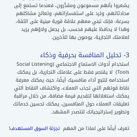
يشعروا بأنهم مسموعون ومقدَّرون، فعندما تستمع إلى
محادثاتهم، وترد على استفساراتهم، وتعالج مشاكلهم
بسرعة، فإنك تبني معهم علاقة قوية مبنية على الثقة،
وهذا لا يحافظ عليهم فحسب، بل يجعل ولاؤهم يزيد
لعلامتك التجارية، يوصون بها للآخرين.
3- تحليل المنافسة بحرفية وذكاء
استخدام أدوات الاستماع الاجتماعي (Social Listening
Tools) لا يقتصر فقط على علامتك التجارية، بل يمكنك
استخدامه لتتبع أداء منافسيك أيضًا، حيث يمكنك معرفة
نقاط قوتهم التي تجذب العملاء، واكتشاف النقاط التي
يمكنك استغلالها لتقديم قيمة مضافة، من خلال مراقبة
تعليقات العملاء حول المنافسين، يمكنك تحسين خدماتك
وتطوير إستراتيجياتك لتتصدر المشهد.
تعرف أيضًا على لماذا من المهم
!
تجزئة السوق المستهدف