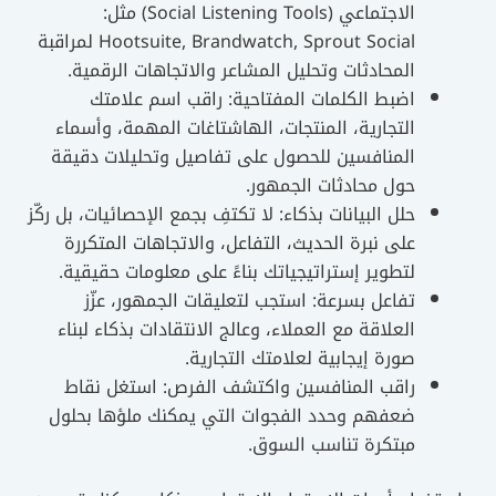
الاجتماعي (Social Listening Tools) مثل:
Hootsuite, Brandwatch, Sprout Social لمراقبة
المحادثات وتحليل المشاعر والاتجاهات الرقمية.
اضبط الكلمات المفتاحية: راقب اسم علامتك
التجارية، المنتجات، الهاشتاغات المهمة، وأسماء
المنافسين للحصول على تفاصيل وتحليلات دقيقة
حول محادثات الجمهور.
حلل البيانات بذكاء: لا تكتفِ بجمع الإحصائيات، بل ركّز
على نبرة الحديث، التفاعل، والاتجاهات المتكررة
لتطوير إستراتيجياتك بناءً على معلومات حقيقية.
تفاعل بسرعة: استجب لتعليقات الجمهور، عزّز
العلاقة مع العملاء، وعالج الانتقادات بذكاء لبناء
صورة إيجابية لعلامتك التجارية.
راقب المنافسين واكتشف الفرص: استغل نقاط
ضعفهم وحدد الفجوات التي يمكنك ملؤها بحلول
مبتكرة تناسب السوق.