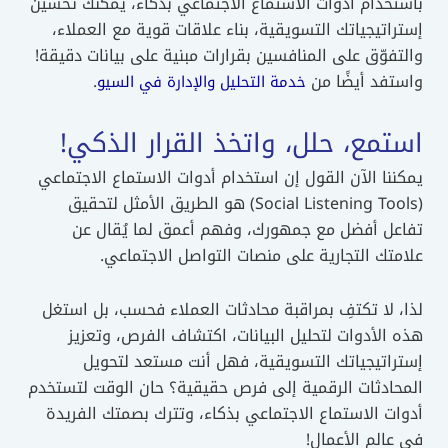
باستخدام أدوات الاستماع الاجتماعي بذكاء، يمكنك تحسين
إستراتيجياتك التسويقية، بناء علاقات قوية مع العملاء،
والتفوّق على المنافسين بقرارات مبنية على بيانات دقيقة!
واستفد أيضًا من
.
خدمة التحليل والإدارة في السيو
استمع، حلل، واتخذ القرار الذكي!
يمكننا الآن القول إن استخدام أدوات الاستماع الاجتماعي
(Social Listening Tools) هو الطريق الأمثل لتحقيق
تفاعل أفضل مع جمهورك، وفهم أعمق لما يُقال عن
علامتك التجارية على منصات التواصل الاجتماعي.
لذا، لا تكتفِ بمراقبة محادثات العملاء فحسب، بل استغل
هذه الأدوات لتحليل البيانات، اكتشاف الفرص، وتعزيز
إستراتيجياتك التسويقية، فهل أنت مستعد لتحويل
المحادثات الرقمية إلى فرص حقيقية؟ حان الوقت لتستخدم
أدوات الاستماع الاجتماعي بذكاء، وتترك بصمتك الفريدة
في عالم الأعمال!