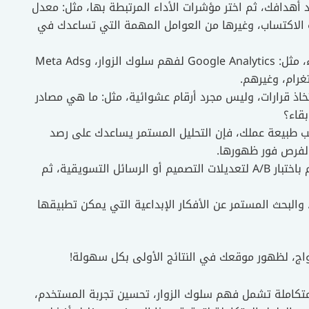
يد أهدافك، ثم اختر مؤشرات الأداء المرتبطة بها، مثل: معدل
فة الاكتساب، وغيرها من العوامل المهمة التي تساعدك في
المناسبة والموثوقة لتحليل الأداء، مثل: Google Analytics لفهم سلوك الزوار، وMeta Ads
تخاذ قرارات، وليس مجرد أرقام عشوائية، مثل: ما هي مصادر
بقاء؟
حسب طبيعة عملك، فإن التحليل المستمر يساعدك على رصد
الفرص فور ظهورها.
البيانات وحدها لا تكفي؛ يجب أن تقودك إلى قرارات، قم باختبار A/B لتعديلات التصميم أو الرسائل التسويقية، ثم
والبحث المستمر عن الأفكار الإبداعية التي يمكن تطبيقها
ج، لظهور موقعك في النتائج الأولى بكل سهولة!
ة متكاملة تشمل فهم سلوك الزوار، تحسين تجربة المستخدم،