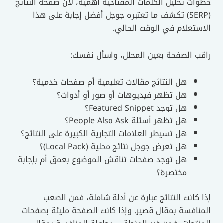
خطوات تحليل الكلمات المفتاحية أهمية، لأن صفحة النتائج
(SERP) تكشف ما تعتبره جوجل أفضل إجابة على هذا
الاستعلام في الوقت الحالي.
راقب الصفحة بعين المحلل، واسأل نفسك:
هل النتائج مقالات تعليمية أم صفحات خدمية؟
هل تظهر فيديوهات أو صور أو أدوات؟
هل توجد Featured Snippet؟
هل تظهر أسئلة People Also Ask؟
هل تسيطر العلامات التجارية الكبيرة على النتائج؟
هل تعرض جوجل نتائج محلية (Local Pack)؟
هل توجد صفحات تناقش الموضوع بعمق أم بإجابة
مختصرة؟
إذا كانت النتائج عبارة عن أدلة شاملة، فمن الصعب
المنافسة بمقال قصير. وإذا كانت الصفحة مليئة بصفحات