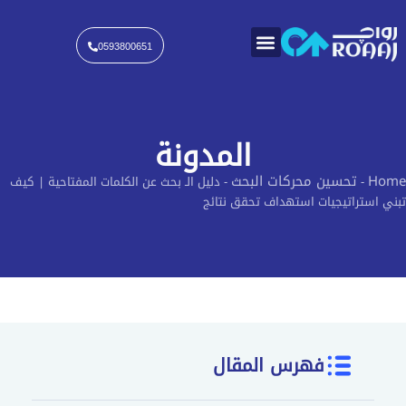
خطي
لى
لمحتوى
0593800651
المدونة
Home
تحسين محركات البحث
-
-
دليل الـ بحث عن الكلمات المفتاحية | كيف
تبني استراتيجيات استهداف تحقق نتائج
فهرس المقال