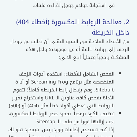
في استجابة خوادم جوجل لقراءة ملفك.
2. معالجة الروابط المكسورة (أخطاء 404)
داخل الخريطة
من الأخطاء الفادحة في السيو التقني أن تطلب من جوجل
الزحف إلى روابط تالفة أو غير موجودة؛ ولحل هذه
المشكلة برمجياً وعملياً اتبع الآتي:
الفحص الشامل للأخطاء: استخدم أدوات الزحف
المتخصصة مثل برنامج Screaming Frog أو أداة
Sitebulb، وقم بإدخال رابط الخريطة كاملاً؛ لتقوم
الأداة بفحص كافة عناوين الـ URL واستخراج تقرير
بالروابط التي تعطي أكواد خطأ مثل (404) أو (500).
تنظيف الكود برمجياً: بمجرد حصر الروابط المكسورة،
يجب إزالتها فوراً من ملف الـ Sitemap.
إذا كنت تستخدم إضافات ووردبريس، فبمجرد تحويلك