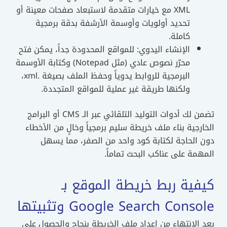
XML مع خيارات متقدمة لاستبعاد صفحات معينة أو
تحديد أولويات وأوسمة الأرشفة بدقة برمجية
كاملة.
الإنشاء اليدوي: للمواقع المحدودة جداً، يمكن فتح
محرّر نصوص عادي (مثل Notepad) وكتابة الأوسمة
البرمجية للروابط يدوياً وحفظ الملف بصيغة .xml،
ولكنها طريقة غير عملية للمواقع المتجددة.
تضمن لك أدوات التوليد التلقائي عبر الـ CMS أو البرامج
الخارجية بناء ملف خريطة سليم برمجياً وخالٍ من الأخطاء
دون الحاجة لكتابة كود واحد من الصفر، مما يسهل
المهمة على عناكب البحث تماماً.
كيفية ربط خريطة الموقع بـ
Google Search Console وتثبيتها
بعد الانتهاء من إعداد ملف الخريطة بنجاح والحصول على