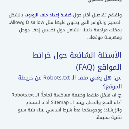
ولفهم تفاصيل أكثر حول
بالشكل
كيفية إعداد ملف الروبوت
الصحيح والأوامر التي يحتوي عليها مثل Disallow وAllow،
يمكنك مراجعة دليلنا الشامل حول تحسين زحف جوجل
وفهرسة موقعك.
الأسئلة الشائعة حول خرائط
المواقع (FAQ)
س: هل يغني ملف الـ Robots.txt عن خريطة
الموقع؟
ج: لا، فلكل منهما وظيفة معاكسة تماماً؛ الـ Robots.txt
أداة للمنع والحظر، بينما الـ Sitemap أداة للسماح
والإرشاد؛ ووجودهما معاً شرط أساسي لبناء بنية سيو
تقنية سليمة.