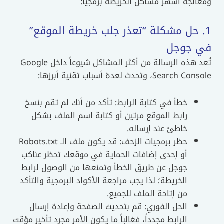
ومعالجة أشهر مشاكل الخريطة برمجياً:
1. حل مشكلة “تعذر جلب خريطة الموقع”
في جوجل
تُعد هذه الرسالة من أكثر المشاكل شيوعاً داخل Google
Search Console، وتحدث لعدة أسباب تقنية أبرزها:
خطأ في كتابة الرابط: تأكد من أنك لم تقم بنسخ
رابط الموقع مرتين أو كتابة اسم الملف بشكل
خاطئ عند إرساله.
حظر برمجيات الزحف: قد يكون ملف الـ Robots.txt
أو إحدى إضافات الحماية في موقعك تحظر عناكب
جوجل عن طريق الخطأ وتمنعها من الوصول لرابط
الخريطة؛ لذا يجب مراجعة الأكواد البرمجية والتأكد
من إتاحة الملف للجميع.
الحل الفوري: قم بتحديث الصفحة وإعادة إرسال
الرابط مجدداً، فغالباً ما يكون الأمر مجرد تأخير مؤقت