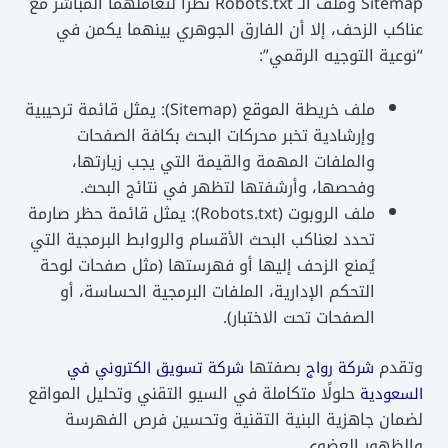
Sitemap وملف الـ Robots.txt نظراً لتعاملهما المباشر مع
عناكب الزحف، إلا أن الفارق الجوهري بينهما يكمن في
“نوعية التوجيه الرقمي”:
ملف خريطة الموقع (Sitemap): يمثل قائمة ترحيبية
وإرشادية تخبر محركات البحث بكافة الصفحات
والملفات المهمة والقيمة التي يجب زيارتها،
وفحصها، وأرشفتها لتظهر في نتائج البحث.
ملف الروبوت (Robots.txt): يمثل قائمة حظر صارمة
تحدد لعناكب البحث الأقسام والروابط البرمجية التي
يُمنع الزحف إليها أو فهرستها (مثل صفحات لوحة
التحكم الإدارية، الملفات البرمجية الحساسة، أو
الصفحات تحت الاختبار).
وتقدم
بصفتها
شركة رواج
شركة تسويق الكتروني في
حلولًا متكاملة في السيو التقني وتحليل المواقع
السعودية
لضمان جاهزية البنية التقنية وتحسين فرص الفهرسة
والظهور العضوي.