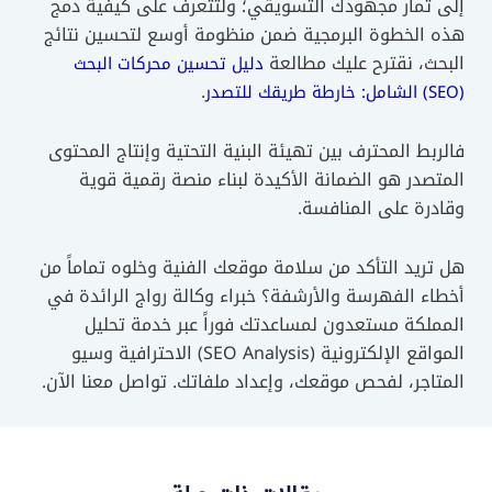
إلى ثمار مجهودك التسويقي؛ ولتتعرف على كيفية دمج
هذه الخطوة البرمجية ضمن منظومة أوسع لتحسين نتائج
البحث، نقترح عليك مطالعة
دليل تحسين محركات البحث
.
(SEO) الشامل: خارطة طريقك للتصدر
فالربط المحترف بين تهيئة البنية التحتية وإنتاج المحتوى
المتصدر هو الضمانة الأكيدة لبناء منصة رقمية قوية
وقادرة على المنافسة.
هل تريد التأكد من سلامة موقعك الفنية وخلوه تماماً من
أخطاء الفهرسة والأرشفة؟ خبراء وكالة رواج الرائدة في
المملكة مستعدون لمساعدتك فوراً عبر خدمة تحليل
المواقع الإلكترونية (SEO Analysis) الاحترافية وسيو
المتاجر، لفحص موقعك، وإعداد ملفاتك. تواصل معنا الآن.