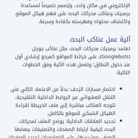
الإلكتروني في مكان واحد، ويُصمم خصيصاً لمساعدة
برمجيات وعناكب محركات البحث على فهم هيكل الموقع،
واكتشاف محتواه وفهرسته بكفاءة وسرعة.
آلية عمل عناكب البحث
تعتمد برمجيات محركات البحث، مثل عناكب جوجل
(Googlebots)، على خرائط المواقع كمرجع إرشادي أول
عند دخول النطاق؛ وتعمل هذه الآلية وفق الخطوات
التالية:
اختصار مسارات الزحف: بدلاً من الاعتماد الكلي على
التنقل العشوائي عبر الروابط الداخلية التقليدية،
تتوجه العناكب مباشرة إلى ملف الخريطة لقراءة
الهيكل الشبكي للموقع بالكامل.
تحديد العلاقات الدلالية: يوضح الملف لمحركات
البحث كيفية ارتباط الصفحات والتصنيفات ببعضها
البعض، مما يسهل على الخوارزميات تحديد الصفحات