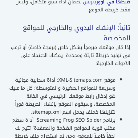
لضمان أداء سيو متكامل، وليس
ضبطها في الووردبريس
فقط خريطة الموقع.
ثانياً: الإنشاء اليدوي والخارجي للمواقع
المخصصة
إذا كان موقعك مبرمجاً بشكل خاص (برمجة خاصة) أو ترغب
في توليد خريطة ثابتة ومحددة، يمكنك الاعتماد على
الأدوات الخارجية:
موقع XML-Sitemaps.com: أداة سحابية مجانية
وسريعة للمواقع الصغيرة والمتوسطة؛ كل ما عليك
هو إدخال رابط موقعك الرئيسي في الخانة
المخصصة، وسيقوم الموقع بإنشاء الخريطة فوراً
لتنزيلها كملف يحمل اسم sitemap.xml.
برنامج Screaming Frog SEO Spider: أداة سطح
مكتب قوية للمواقع الضخمة والمعقدة؛ تتيح لك
زحفاً كاملاً للموقع، ومن ثم استخراج ملف خريطة