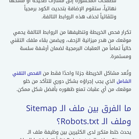
للصفحات المكسورة إلى مسارات صحيحة أو مسحها
نهائياً، ستقوم الإضافة بتحديث الكود برمجياً
وتلقائياً لحذف هذه الروابط التالفة.
تكرار فحص الخريطة وتنظيفها من الروابط التالفة يحمي
موقعك من هدر ميزانية الزحف، ويضمن بقاء ملفك التقني
خالياً تماماً من العقبات البرمجية لضمان أرشفة سلسة
ومستمرة.
وتُعد مشاكل الخريطة جزءًا واحدًا فقط من
الفحص التقني
الذي يجب إجراؤه بشكل دوري للتأكد من خلو
الشامل
موقعك من أي عقبات تمنع ظهوره بأفضل شكل ممكن.
ما الفرق بين ملف الـ Sitemap
وملف الـ Robots.txt؟
يحدث خلط متكرر لدى الكثيرين بين وظيفة ملف الـ