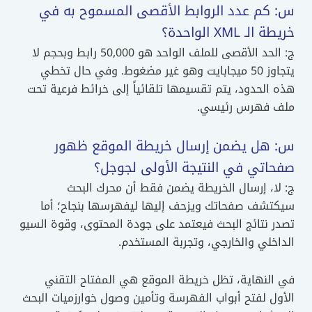
س: كم عدد الروابط الأقصى المسموح به في
خريطة الـ XML الواحدة؟
ج: الحد الأقصى للملف الواحد هو 50,000 رابط وبحجم لا
يتجاوز 50 ميجابايت وهو غير مضغوط. وفي حال تخطي
هذه الحدود، يتم تقسيمها تلقائياً إلى خرائط فرعية تحت
ملف فهرس رئيسي.
س: هل يضمن إرسال خريطة الموقع ظهور
صفحاتي في النتيجة الأولى لجوجل؟
ج: لا، إرسال الخريطة يضمن فقط أن محرك البحث
سيكتشف صفحاتك ويزحف إليها ليفهرسها بنجاح؛ أما
تصدر نتائج البحث فيعتمد على جودة المحتوى، وقوة السيو
الداخلي والخارجي، وتجربة المستخدم.
في النهاية، تظل خريطة الموقع هي المفتاح التقني
الأول لفتح أبواب الفهرسة وتأمين وصول خوارزميات البحث