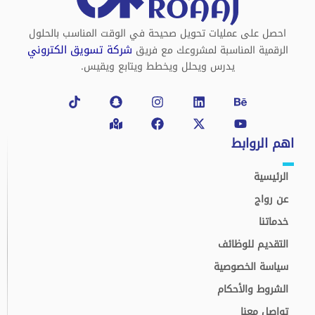
احصل على عمليات تحويل صحيحة في الوقت المناسب بالحلول
شركة تسويق الكتروني
الرقمية المناسبة لمشروعك مع فريق
يدرس ويحلل ويخطط ويتابع ويقيس.
Tiktok
Snapchat
Map-
Instagram
Facebook
Linkedin
X-
Behance
Youtube
marked-
twitter
alt
اهم الروابط
الرئيسية
عن رواج
خدماتنا
التقديم للوظائف
سياسة الخصوصية
الشروط والأحكام
تواصل معنا