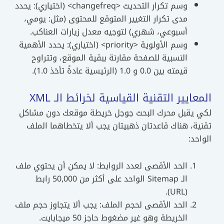
وسم تكرار التحديث <changefreq> (اختياري): يحدد
مدى تكرار التغيير المتوقع للمحتوى (مثل: يومي،
أسبوعي، شهري) لتوجيه معدل زيارات العناكب.
وسم الأولوية <priority> (اختياري): يحدد الأهمية
النسبية للصفحة مقارنة ببقية الموقع، وتتراوح
قيمته بين 0.0 و 1.0 (الرئيسية عادةً تأخذ 1.0).
المعايير التقنية القياسية لخرائط الـ XML
لكي يقبل محرك البحث جوجل خريطة موقعك دون مشاكل
تقنية، هناك قاعدتان ذهبيتان يجب ألا يتخطاهما الملف
الواحد:
الحد الأقصى لعدد الروابط: لا يمكن أن يحتوي ملف
الـ Sitemap الواحد على أكثر من 50,000 رابط
(URL).
الحد الأقصى لحجم الملف: يجب ألا يتجاوز حجم ملف
الخريطة وهو غير مضغوط حاجز 50 ميجابايت.