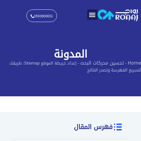
خطي
لى
لمحتوى
0593800651
المدونة
Home
تحسين محركات البحث
-
-
إعداد خريطة الموقع Sitemap: طريقك
لتسريع الفهرسة وتصدر النتائج
فهرس المقال