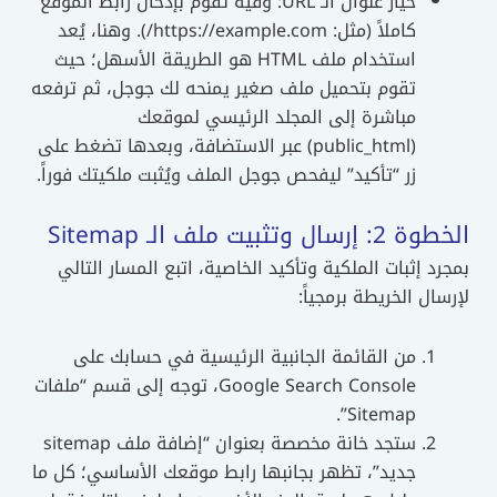
خيار عنوان الـ URL: وفيه تقوم بإدخال رابط الموقع
كاملاً (مثل: https://example.com/). وهنا، يُعد
استخدام ملف HTML هو الطريقة الأسهل؛ حيث
تقوم بتحميل ملف صغير يمنحه لك جوجل، ثم ترفعه
مباشرة إلى المجلد الرئيسي لموقعك
(public_html) عبر الاستضافة، وبعدها تضغط على
زر “تأكيد” ليفحص جوجل الملف ويُثبت ملكيتك فوراً.
الخطوة 2: إرسال وتثبيت ملف الـ Sitemap
بمجرد إثبات الملكية وتأكيد الخاصية، اتبع المسار التالي
لإرسال الخريطة برمجياً:
من القائمة الجانبية الرئيسية في حسابك على
Google Search Console، توجه إلى قسم “ملفات
Sitemap”.
ستجد خانة مخصصة بعنوان “إضافة ملف sitemap
جديد”، تظهر بجانبها رابط موقعك الأساسي؛ كل ما