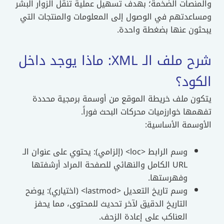
والمنصات الضخمة؛ بهدف تسهيل عملية تنقل الزوار البشر
ومساعدتهم في الوصول إلى المعلومات والمنتجات التي
يبحثون عنها بضغطة واحدة.
شرح ملف الـ XML: ماذا يوجد داخل
الكود؟
يتكون ملف خريطة الموقع من أوسمة برمجية محددة
تفهمها خوارزميات محركات البحث فوراً.
الأوسمة الأساسية:
وسم الرابط <loc> (إلزامي): يحتوي على عنوان الـ
URL الكامل والنهائي للصفحة المراد أرشفتها
وفهرستها.
وسم تاريخ التعديل <lastmod> (اختياري): يوضح
التاريخ الدقيق لآخر تحديث للمحتوى، مما يحفز
العناكب على إعادة الزحف.