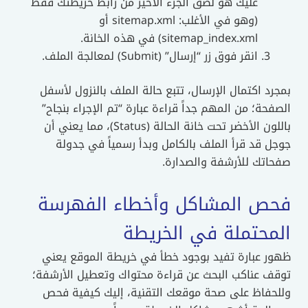
عليك هو لصق الجزء الأخير من رابط خريطتك فقط
(وهو في الأغلب: sitemap.xml أو
sitemap_index.xml) في هذه الخانة.
انقر فوق زر “إرسال” (Submit) لمعالجة الملف.
بمجرد اكتمال الإرسال، تتبع حالة الملف بالنزول لأسفل
الصفحة؛ من المهم جداً قراءة عبارة “تم الإجراء بنجاح”
باللون الأخضر تحت خانة الحالة (Status)، مما يعني أن
جوجل قد قرأ الملف بالكامل وبدأ رسمياً في جدولة
صفحاتك للأرشفة والصدارة.
فحص المشاكل وأخطاء الفهرسة
المحتملة في الخريطة
ظهور عبارة تفيد بوجود خطأ في خريطة الموقع يعني
توقف عناكب البحث عن قراءة محتواك وتعطيل الأرشفة؛
وللحفاظ على صحة موقعك التقنية، إليك كيفية فحص