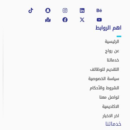
Tiktok
Snapchat
Map-
Instagram
Facebook
Linkedin
X-
Behance
Youtube
marked-
twitter
alt
اهم الروابط
الرئيسية
عن رواج
خدماتنا
التقديم للوظائف
سياسة الخصوصية
الشروط والأحكام
تواصل معنا
الاكاديمية
اخر الاخبار
خدماتنا