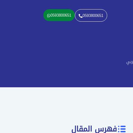
0593800651
0593800651
ربي
فهرس المقال