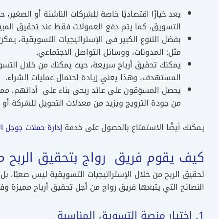
يعد خيارًا اقتصاديًا خاصة للشركات الناشئة أو الصغير،
التسويق، كما يتم دفع العمولات فقط عند تحقيق المبي
بفضل التنوع الكبير فى الإستراتيجيات التسويقية، يم
مثل: المدونات، ووسائل التواصل الاجتماعي.
يمكنك تحقيق أرباح سريعة، حيث يمكنك من خلال التسو
المستهدف، وهذا يعني زيادة احتمال عمليات الشراء.
يحصل المسوّقون على عائد ربحى بناء على أدائهم، مم
من جودة الترويج ويزيد من معدلات التحويل للشركة أو ال
يمكنك أيضًا الاستمتاع بالحصول على خدمة
إدارة حملات جوجل الا
كيف يقوم فريق رواج بتحقيق الربح م
تحقيق الربح من خلال الإستراتيجيات التسويقية ليس صعبًا، بل
النصائح التي يتبعها فريق رواج من أجل تحقيق أرباح مميزة وفع
1. اختيار منصة التسويق المناسبة